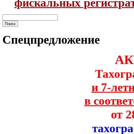
фискальных регистра
Спецпредложение
АК
Тахогр
и 7-лет
в соотве
от 2
тахогр