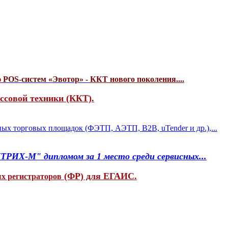
ю
POS-систем «Эвотор» -
ККТ нового поколения....
ссовой техники (ККТ).
ных торговых площадок (ФЭТП, АЭТП, B2B, uTender и др.),...
ИХ-М" дипломом за 1 место среди сервисных...
(ФР) для ЕГАИС.
х регистраторов