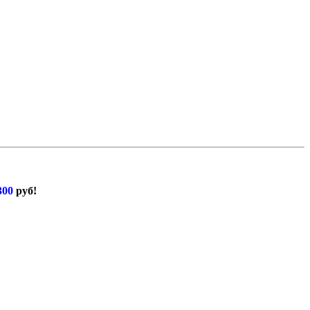
300
руб!