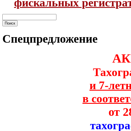
фискальных регистра
Спецпредложение
АК
Тахогр
и 7-лет
в соотве
от 2
тахогр